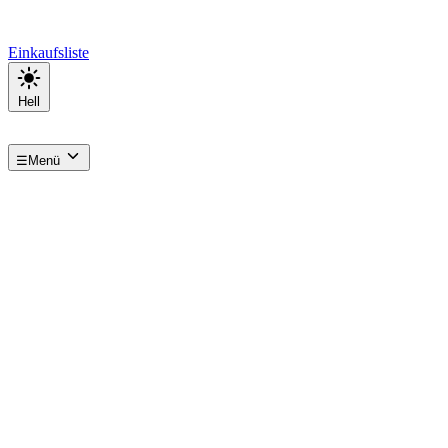
Einkaufsliste
Hell
☰
Menü