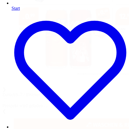
Start
❯
Zurück
6–7 / 8
Weiter
Prospekt wird geladen …
❮