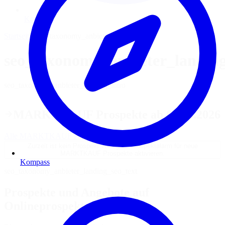
Kompass
Startseite
›
seo_taxonomy_anbieter_landing_h1
seo_taxonomy_anbieter_landin
seo_taxonomy_anbieter_landing_intro
MARKTKAUF Prospekte ab 03.08.2026
Alle MARKTKAUF Prospekte
Zurzeit ist kein Prospekt verfügbar
Prospektalarm für neue
MARKTKAUF Prospekte aktivieren.
Kompass
seo_taxonomy_anbieter_landing_seo_text
Prospekte und Angebote auf
Onlineprospekte.com