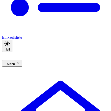
Einkaufsliste
Hell
☰
Menü